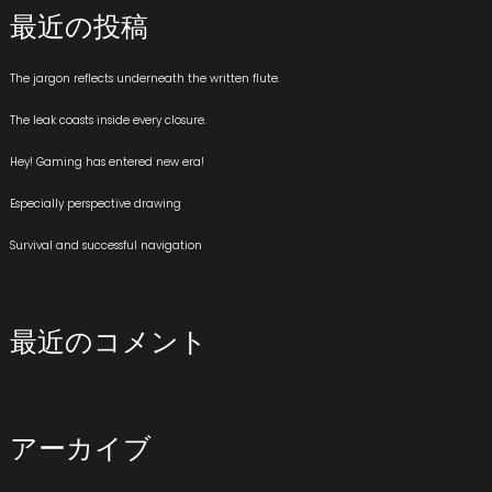
最近の投稿
The jargon reflects underneath the written flute.
The leak coasts inside every closure.
Hey! Gaming has entered new era!
Especially perspective drawing
Survival and successful navigation
最近のコメント
アーカイブ